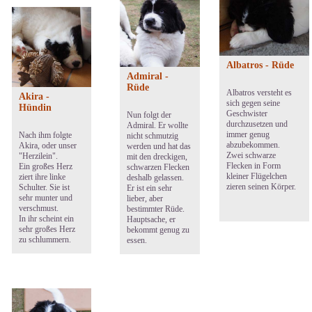
Albatros - Rüde
Admiral -
Rüde
Albatros versteht es
Akira -
sich gegen seine
Hündin
Geschwister
Nun folgt der
durchzusetzen und
Admiral. Er wollte
immer genug
Nach ihm folgte
nicht schmutzig
abzubekommen.
Akira, oder unser
werden und hat das
Zwei schwarze
"Herzilein".
mit den dreckigen,
Flecken in Form
Ein großes Herz
schwarzen Flecken
kleiner Flügelchen
ziert ihre linke
deshalb gelassen.
zieren seinen Körper.
Schulter. Sie ist
Er ist ein sehr
sehr munter und
lieber, aber
verschmust.
bestimmter Rüde.
In ihr scheint ein
Hauptsache, er
sehr großes Herz
bekommt genug zu
zu schlummern.
essen.