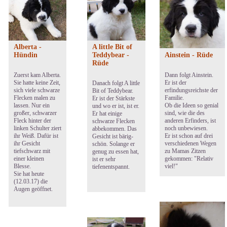
Alberta -
A little Bit of
Ainstein - Rüde
Hündin
Teddybear -
Rüde
Dann folgt Ainstein.
Zuerst kam Alberta.
Er ist der
Sie hatte keine Zeit,
Danach folgt A little
erfindungsreichste der
sich viele schwarze
Bit of Teddybear.
Familie.
Flecken malen zu
Er ist der Stärkste
Ob die Ideen so genial
lassen. Nur ein
und wo er ist, ist er.
sind, wie die des
großer, schwarzer
Er hat einige
anderen Erfinders, ist
Fleck hinter der
schwarze Flecken
noch unbewiesen.
linken Schulter ziert
abbekommen. Das
Er ist schon auf drei
ihr Weiß. Dafür ist
Gesicht ist bärig-
verschiedenen Wegen
ihr Gesicht
schön. Solange er
zu Mamas Zitzen
tiefschwarz mit
genug zu essen hat,
gekommen: "Relativ
einer kleinen
ist er sehr
viel!"
Blesse.
tiefenentspannt.
Sie hat heute
(12.03.17) die
Augen geöffnet.